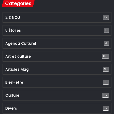
Categories
2 Z NOU
19
5 Étoiles
8
Agenda Culturel
4
Art et culture
60
Articles Mag
91
Bien-être
13
Culture
32
Divers
17