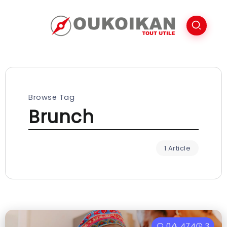
Browse Tag
Brunch
1 Article
0
474
3