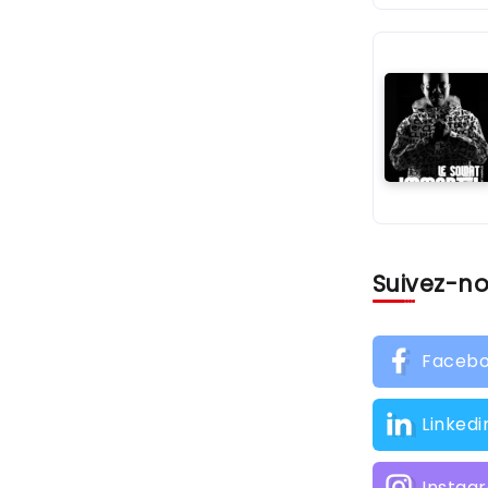
Suivez-n
Faceb
Linkedi
Instag