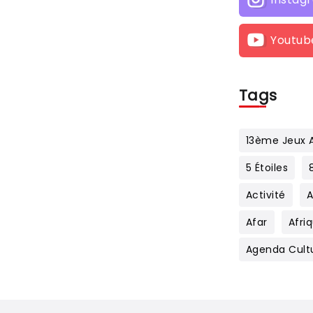
Youtub
Tags
13ème Jeux A
5 Étoiles
Activité
Afar
Afri
Agenda Cult