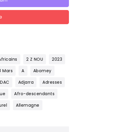
e
fricains
2 Z NOU
2023
8 Mars
A
Abomey
ADAC
Adjarra
Adresses
que
Afro-descendants
urel
Allemagne