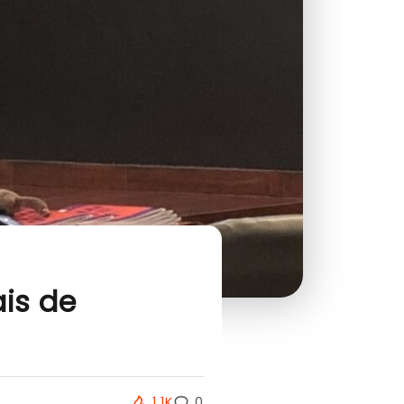
ais de
1.1K
0