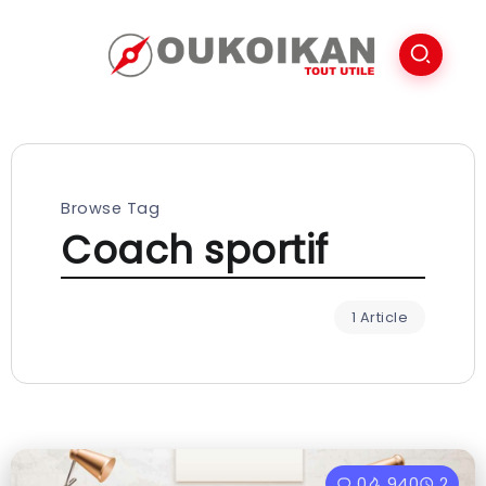
Browse Tag
Coach sportif
1 Article
0
940
2