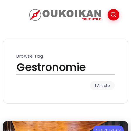
Browse Tag
Gestronomie
1 Article
0
1K
3