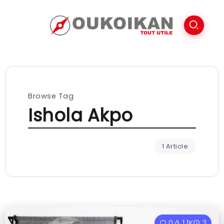
Browse Tag
Ishola Akpo
1 Article
0
1.1K
3