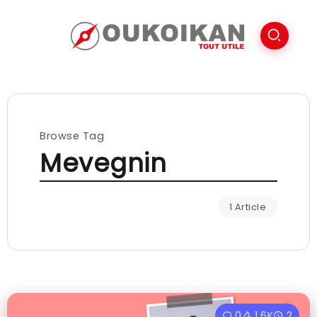
Browse Tag
Mevegnin
1 Article
0
1.6K
2