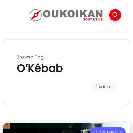
Browse Tag
O’Kébab
1 Article
0
1.9K
2