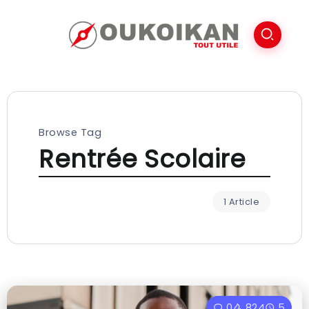
Browse Tag
Rentrée Scolaire
1 Article
0
824
5