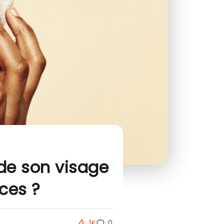
de son visage
ces ?
1K
0