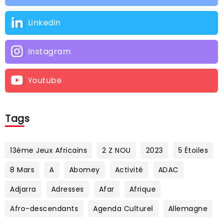
Linkedin
Instagram
Youtube
Tags
13ème Jeux Africains
2 Z NOU
2023
5 Étoiles
8 Mars
A
Abomey
Activité
ADAC
Adjarra
Adresses
Afar
Afrique
Afro-descendants
Agenda Culturel
Allemagne