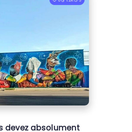
0
1.2K
3
us devez absolument