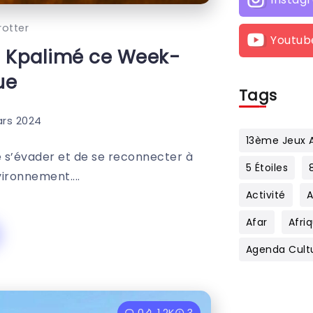
otter
Youtub
 à Kpalimé ce Week-
ue
Tags
ars 2024
13ème Jeux A
 de s’évader et de se reconnecter à
5 Étoiles
ronnement....
Activité
Afar
Afri
Agenda Cult