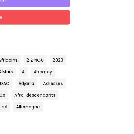
e
fricains
2 Z NOU
2023
8 Mars
A
Abomey
ADAC
Adjarra
Adresses
que
Afro-descendants
urel
Allemagne