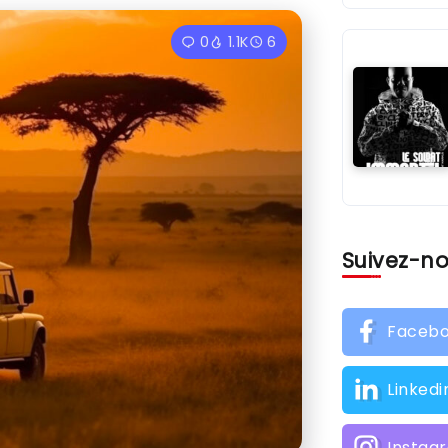
0
1.1K
6
Suivez-n
Faceb
Linkedi
Instag