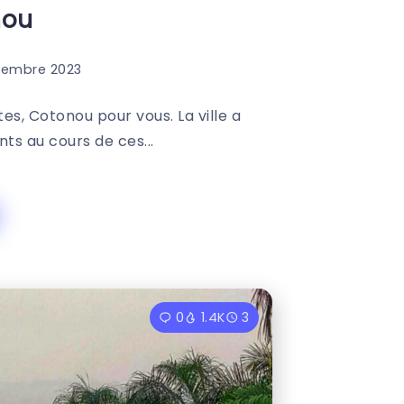
nou
vembre 2023
s, Cotonou pour vous. La ville a
s au cours de ces...
0
1.4K
3