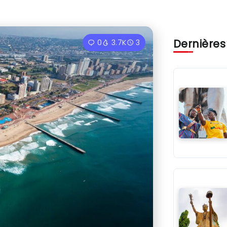
Dernières
0
3.7K
3