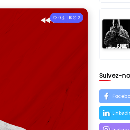
0
1.1K
2
Suivez-n
Faceb
Linkedi
Instag