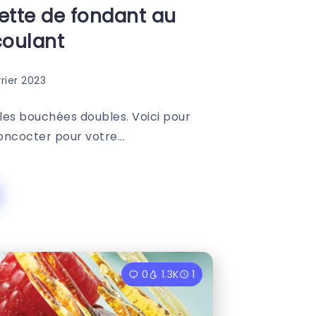
cette de fondant au
coulant
vrier 2023
les bouchées doubles. Voici pour
oncocter pour votre...
0
1.3K
1