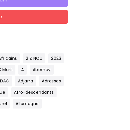
e
fricains
2 Z NOU
2023
8 Mars
A
Abomey
ADAC
Adjarra
Adresses
que
Afro-descendants
urel
Allemagne