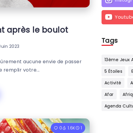
Youtub
t après le boulot
Tags
Juin 2023
13ème Jeux A
z sûrement aucune envie de passer
 remplir votre...
5 Étoiles
Activité
Afar
Afri
Agenda Cult
0
1.6K
1