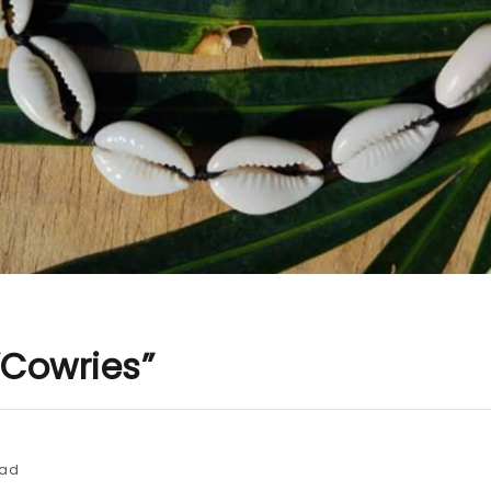
Cowries”
ead