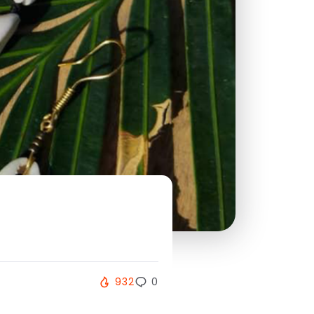
932
0