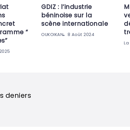
iat
GDIZ : l’industrie
M
ns
béninoise sur la
ve
ncret
scène internationale
d
gramme “
t
8 Août 2024
OUKOIKAN
es”
La
 2025
s deniers