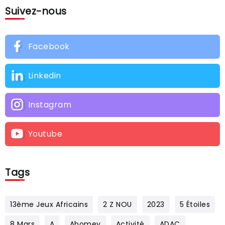
Suivez-nous
Facebook
Linkedin
Instagram
Youtube
Tags
13ème Jeux Africains
2 Z NOU
2023
5 Étoiles
8 Mars
A
Abomey
Activité
ADAC