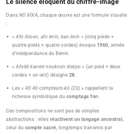
Le silence éloquent du chiffre-image
Dans
NÚ XÌXÀ
, chaque œuvre est une formule visuelle
:
«
Afo Atoon, afo ènin, kan ènin
» (cinq pieds +
quatre pieds + quatre cordes) évoque
1960
, année
d’indépendance du Bénin.
«
Afodé kanwé noukoun dokpo
» (un pied + deux
cordes + un œil) désigne
28
.
Les «
40 40 compteurs-kô (20)
» rappellent la
richesse symbolique du
comptage fon
.
Ces compositions ne sont pas de simples
abstractions : elles
réactivent un langage ancestral
,
celui du
compte sacré
, longtemps transmis par